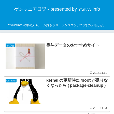
ゲンジニア日記 - presented by YSKW.info
YSKW.info の中の人 (ゲーム好きフリーランスエンジニア) のメモとか。
熨斗データのおすすめサイト
その他
2016.11.11
kernel の更新時に /boot が足りな
CentOS
くなったら ( package-cleanup )
2016.11.03