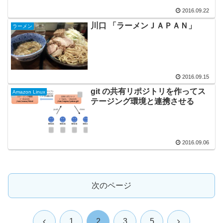
2016.09.22
川口 「ラーメンＪＡＰＡＮ」
ラーメン
2016.09.15
git の共有リポジトリを作ってス
Amazon Linux
テージング環境と連携させる
2016.09.06
次のページ
前
次
1
2
3
5