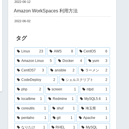
2022-06-12
Amazon WorkSpaces 利用方法
2022-06-02
タグ
Linux
23
AWS
8
CentOS
6
Amazon Linux
5
Docker
4
yum
3
CentOS7
3
ansible
2
ラーメン
2
CodeDeploy
2
シェルスクリプト
2
php
2
screen
1
ntpd
1
localtime
1
Redmine
1
MySQL5.6
1
coreutils
1
shuf
1
埼玉県
1
pentaho
1
git
1
Apache
1
なりたけ
1
RHEL
1
MySQL
1