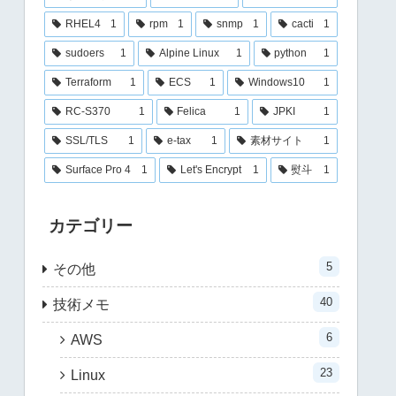
RHEL4
1
rpm
1
snmp
1
cacti
1
sudoers
1
Alpine Linux
1
python
1
Terraform
1
ECS
1
Windows10
1
RC-S370
1
Felica
1
JPKI
1
SSL/TLS
1
e-tax
1
素材サイト
1
Surface Pro 4
1
Let's Encrypt
1
熨斗
1
カテゴリー
5
その他
40
技術メモ
6
AWS
23
Linux