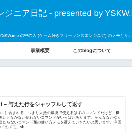
ジニア日記 - presented by YSKW.i
YSKW.info の中の人 (ゲーム好きフリーランスエンジニア) のメモとか
事業概要
このblogについて
uf – 与えた行をシャッフルして返す
reutil に含まれる、つまり大抵の環境で使えるはずのコマンドだけど、機
無いとなかなか使わないコマンドがいっぱいあります。そんななかなか
当たらないコマンド類の使い方メモを蓄えていきたいと思います。今回
huf のメモ。sh...