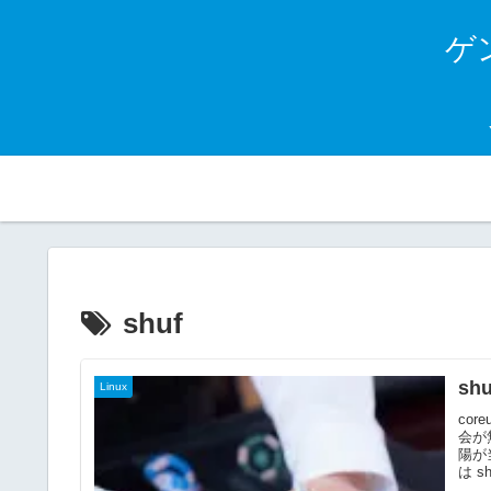
ゲン
shuf
sh
Linux
co
会が
陽が
は s