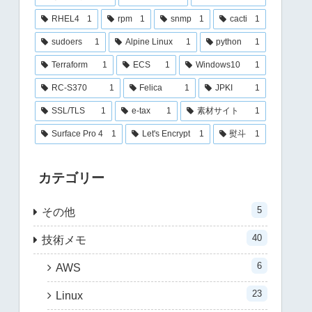
RHEL4
1
rpm
1
snmp
1
cacti
1
sudoers
1
Alpine Linux
1
python
1
Terraform
1
ECS
1
Windows10
1
RC-S370
1
Felica
1
JPKI
1
SSL/TLS
1
e-tax
1
素材サイト
1
Surface Pro 4
1
Let's Encrypt
1
熨斗
1
カテゴリー
5
その他
40
技術メモ
6
AWS
23
Linux