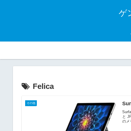
ゲン
Felica
Su
その他
Surf
と 
のメ