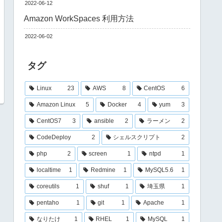
2022-06-12
Amazon WorkSpaces 利用方法
2022-06-02
タグ
Linux
23
AWS
8
CentOS
6
Amazon Linux
5
Docker
4
yum
3
CentOS7
3
ansible
2
ラーメン
2
CodeDeploy
2
シェルスクリプト
2
php
2
screen
1
ntpd
1
localtime
1
Redmine
1
MySQL5.6
1
coreutils
1
shuf
1
埼玉県
1
pentaho
1
git
1
Apache
1
なりたけ
1
RHEL
1
MySQL
1