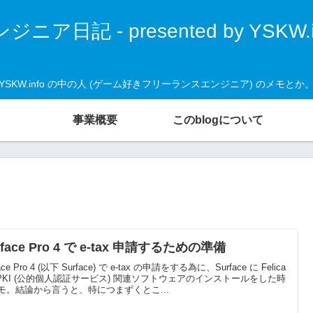
ジニア日記 - presented by YSKW.i
YSKW.info の中の人 (ゲーム好きフリーランスエンジニア) のメモとか
事業概要
このblogについて
rface Pro 4 で e-tax 申請するための準備
ace Pro 4 (以下 Surface) で e-tax の申請をする為に、Surface に Felica
JPKI (公的個人認証サービス) 関連ソフトウェアのインストールをした時
モ。結論から言うと、特につまずくとこ...