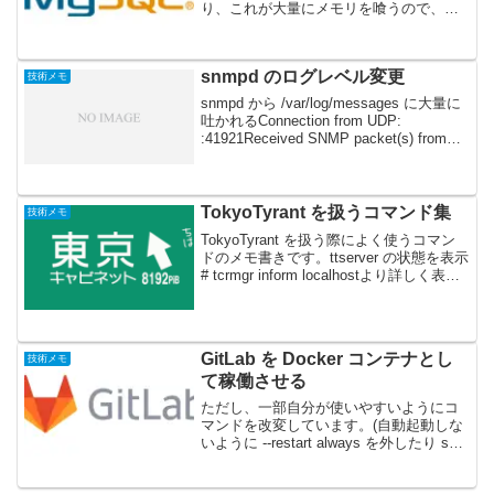
り、これが大量にメモリを喰うので、
t2.nano では起動すらできない。無効にす
れば起動可能。パフォーマンススキーマ
を利用したい場合は、table_defin...
snmpd のログレベル変更
技術メモ
snmpd から /var/log/messages に大量に
吐かれるConnection from UDP:
:41921Received SNMP packet(s) from
UDP: :41921というログ。これは
/etc/sys...
TokyoTyrant を扱うコマンド集
技術メモ
TokyoTyrant を扱う際によく使うコマン
ドのメモ書きです。ttserver の状態を表示
# tcrmgr inform localhostより詳しく表示#
tcrmgr inform -st localhostレコードを登録
# tc...
GitLab を Docker コンテナとし
技術メモ
て稼働させる
ただし、一部自分が使いやすいようにコ
マンドを改変しています。(自動起動しな
いように --restart always を外したり ssh
を公開しなかったり、など)また、
SELinux は無効になっていて、Docker は