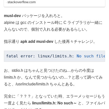
stackoverflow.com
musl-dev
パッケージを入れろと。
alpine は gcc のインストール時に C ライブラリが一緒に
入らないので、個別で入れる必要があるらしい。
指示通り
apk add musl-dev
した後再々チャレンジ。
fatal error: linux/limits.h:
No
such
file
お、stdio.h はちゃんと見つけたのね…からの今度は
limits.h か。なんで見つからないの…？と思って調べてみ
ると、/usr/include/limits.h ちゃんとある。
完全に「？？？」となっていた時、エラーメッセージもう
一度よく見たら
linux/limits.h: No such～
と、ファイルパ