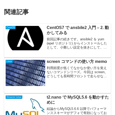
関連記事
CentOS7 で ansbile2 入門 – 2. 動
CentOS
かしてみる
前回記事の続きです。ansible2 を yum
(epel リポジトリ) からインストールした
として、小難しい設定を抜きにして、ま
ずはいくつか動作をさせてみます。な
お、管理対象マシンの IP は
192.168.0.100 とします。管理...
screen コマンドの使い方 memo
Linux
利用頻度が低くてなかなか使い方を覚え
ないコマンドシリーズ。今回は screen。
どうしても長時間フロントで走らせなき
ゃいけないバッチとかの実行時ぐらいに
しか使わないんだけど、その「実行時ぐ
らいにしか」が半年に1回は有って毎回困
る感じ。基本操...
t2.nano で MySQL5.6 を動かすた
Amazon Linux
めに
結論からMySQL5.6.6 以降でパフォーマ
ンススキーマがデフォで有効になってお