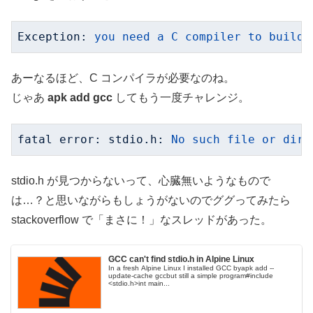
Exception
: 
you need a C compiler to build 
あーなるほど、C コンパイラが必要なのね。
じゃあ
apk add gcc
してもう一度チャレンジ。
fatal error: stdio.h:
No
such
file
or
dire
stdio.h が見つからないって、心臓無いようなもので
は…？と思いながらもしょうがないのでググってみたら
stackoverflow で「まさに！」なスレッドがあった。
GCC can't find stdio.h in Alpine Linux
In a fresh Alpine Linux I installed GCC byapk add --
update-cache gccbut still a simple program#include
<stdio.h>int main...