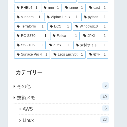
RHEL4
1
rpm
1
snmp
1
cacti
1
sudoers
1
Alpine Linux
1
python
1
Terraform
1
ECS
1
Windows10
1
RC-S370
1
Felica
1
JPKI
1
SSL/TLS
1
e-tax
1
素材サイト
1
Surface Pro 4
1
Let's Encrypt
1
熨斗
1
カテゴリー
5
その他
40
技術メモ
6
AWS
23
Linux