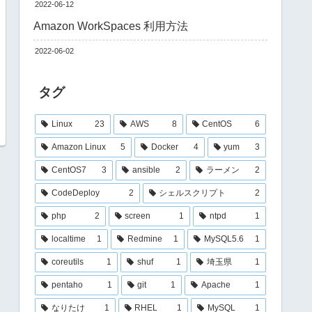
2022-06-12
Amazon WorkSpaces 利用方法
2022-06-02
タグ
Linux
23
AWS
8
CentOS
6
Amazon Linux
5
Docker
4
yum
3
CentOS7
3
ansible
2
ラーメン
2
CodeDeploy
2
シェルスクリプト
2
php
2
screen
1
ntpd
1
localtime
1
Redmine
1
MySQL5.6
1
coreutils
1
shuf
1
埼玉県
1
pentaho
1
git
1
Apache
1
なりたけ
1
RHEL
1
MySQL
1