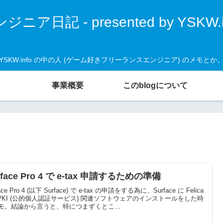
ジニア日記 - presented by YSKW.i
YSKW.info の中の人 (ゲーム好きフリーランスエンジニア) のメモとか
事業概要
このblogについて
rface Pro 4 で e-tax 申請するための準備
ace Pro 4 (以下 Surface) で e-tax の申請をする為に、Surface に Felica
JPKI (公的個人認証サービス) 関連ソフトウェアのインストールをした時
モ。結論から言うと、特につまずくとこ...