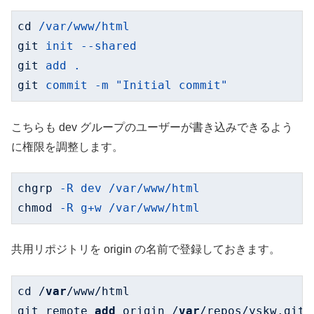
cd
/var/www/html
git
init --shared
git
add .
git
commit -m "Initial commit"
こちらも dev グループのユーザーが書き込みできるよう
に権限を調整します。
chgrp
-R dev /var/www/html
chmod
-R g+w /var/www/html
共用リポジトリを origin の名前で登録しておきます。
cd /
var
/www/html

git remote 
add
 origin /
var
/repos/yskw.git