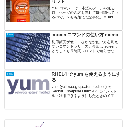
リプト
mail コマンドで日本語のメールを送る
時、ヘッダの内容を忘れて毎回調べてい
るので、メモも兼ねて記事化。※ nkf 使
える前提です。#!/bin/bashfunction
sendMail() { FROM="$1" TO="$2" SUB...
screen コマンドの使い方 memo
Linux
利用頻度が低くてなかなか使い方を覚え
ないコマンドシリーズ。今回は screen。
どうしても長時間フロントで走らせなき
ゃいけないバッチとかの実行時ぐらいに
しか使わないんだけど、その「実行時ぐ
らいにしか」が半年に1回は有って毎回困
る感じ。基本操...
RHEL4 で yum を使えるようにす
Linux
る
yum (yellowdog updater modified) を
Redhat Enterprise Linux 4.8 にインストー
ル・利用できるようにしたときのメモ。
Redhat Enterprise Linux も 5.x 以降は...