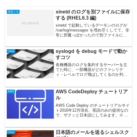
xinetd のログを別ファイルに保存
技術メモ
する (RHEL6.3 編)
xinetd で起動しているデーモンのログが
/var/log/messages を埋め尽くしてて、非
常に邪魔っぽかったので別ファイルに書
き出す設定を実施。RHEL6.3 (2.6.32-
279.el6.x86_64) で確認していますが、...
syslogd を debug モードで動か
Linux
すコツ
各種機器のログを集約するサーバーを立
てた時に、一部機器がどのファシリテ
ィ・レベルでログ飛ばしてくるのか判ら
なかったので、それを調べるために
syslogd を debug モードで動かすことに
した時のメモ。環境は RHEL 5.9 ( sy...
AWS CodeDeploy チュートリア
AWS
ル
AWS Code Deploy のチュートリアルサイ
ト2016年12月現在、英語のみの提供なの
で、ザクッと日本語にしてみます。※ 正
確な翻訳ではないので、原文とは異なる
点が多々有ります。また、本筋
(CodeDeploy) と関連の薄い点に...
日本語のメールを送るシェルスク
Linux