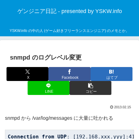
ゲンジニア日記 - presented by YSKW.info
YSKW.info の中の人 (ゲーム好きフリーランスエンジニア) のメモとか。
snmpd のログレベル変更
X
Facebook
はてブ
LINE
コピー
2013.02.15
snmpd から /var/log/messages に大量に吐かれる
Connection
from
UDP
: 
[192.168.xxx.yyy]
:419