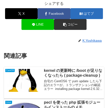
シェアする
X
Facebook
はてブ
LINE
コピー
K.Yoshikawa
関連記事
kernel の更新時に /boot が足りな
CentOS
くなったら ( package-cleanup )
自宅の CentOS6 で yum update したら下
記のエラーが。トランザクションの確認
エラー installing package kernel-2.6.32-
642.11.1.el6.x86_64 needs 29MB on t...
pecl を使った php 拡張モジュー
Linux
ルインストールのメモ