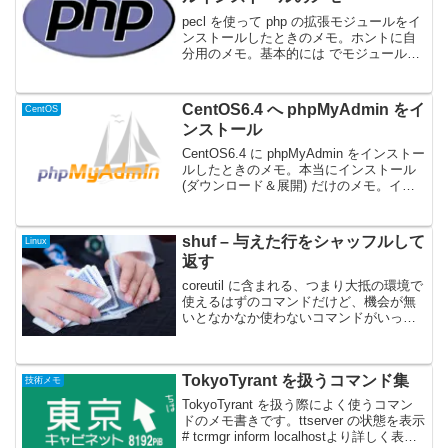
pecl を使って php の拡張モジュールをイ
ンストールしたときのメモ。ホントに自
分用のメモ。基本的には でモジュールを
探して、ダウンロードしてきたアーカイ
ブを解凍。ディレクトリ内で phpize 実行
後、./configure ⇒ ma...
CentOS6.4 へ phpMyAdmin をイ
CentOS
ンストール
CentOS6.4 に phpMyAdmin をインストー
ルしたときのメモ。本当にインストール
(ダウンロード＆展開) だけのメモ。イン
ストール時 (2013年4月末) のバージョン
は 3.5.8.1 でした。環境は・CentOS
6.4・...
shuf – 与えた行をシャッフルして
Linux
返す
coreutil に含まれる、つまり大抵の環境で
使えるはずのコマンドだけど、機会が無
いとなかなか使わないコマンドがいっぱ
いあります。そんななかなか陽が当たら
ないコマンド類の使い方メモを蓄えてい
きたいと思います。今回は shuf のメモ。
TokyoTyrant を扱うコマンド集
sh...
技術メモ
TokyoTyrant を扱う際によく使うコマン
ドのメモ書きです。ttserver の状態を表示
# tcrmgr inform localhostより詳しく表示#