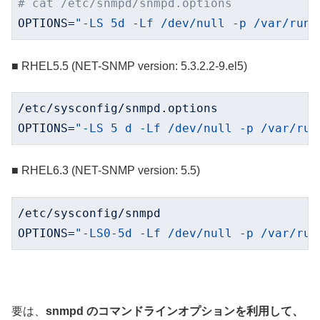
# cat /etc/snmpd/snmpd.options
OPTIONS=
"-LS 5d -Lf /dev/null -p /var/run/
■ RHEL5.5 (NET-SNMP version: 5.3.2.2-9.el5)
/etc/sysconfig/snmpd.options

OPTIONS=
"-LS 5 d -Lf /dev/null -p /var/run
■ RHEL6.3 (NET-SNMP version: 5.5)
/etc/sysconfig/snmpd

OPTIONS=
"-LS0-5d -Lf /dev/null -p /var/run
要は、
snmpd のコマンドラインオプションを利用して、