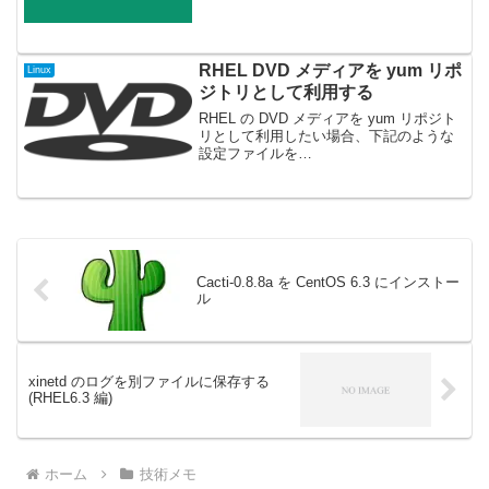
tcrmgr inform -st localhostレコードを登録
# tc...
RHEL DVD メディアを yum リポ
Linux
ジトリとして利用する
RHEL の DVD メディアを yum リポジト
リとして利用したい場合、下記のような
設定ファイルを
/etc/yum.reps.d/media.repo とかの名前で
作成します。name=Mediabaseurl=file://
/Ser...
Cacti-0.8.8a を CentOS 6.3 にインストー
ル
xinetd のログを別ファイルに保存する
(RHEL6.3 編)
ホーム
技術メモ