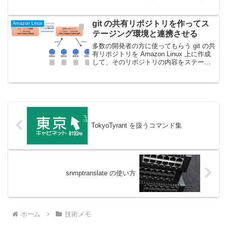
り、その検証用で適当なコンテナを用意
したい場合が結構ある。その度にググっ
て例を探してくるの飽きてきたのでメモ
git の共有リポジトリを作ってス
Amazon Linux
として残しておく...
テージング環境と連携させる
多数の開発者の方に使ってもらう git の共
有リポジトリを Amazon Linux 上に作成
して、そのリポジトリの内容をステージ
ング環境 (Apache+PHP) に自動で反映す
るようにした時のメモ。この記事のやり
たい構成と前提事項はこん...
TokyoTyrant を扱うコマンド集
snmptranslate の使い方
ホーム
技術メモ