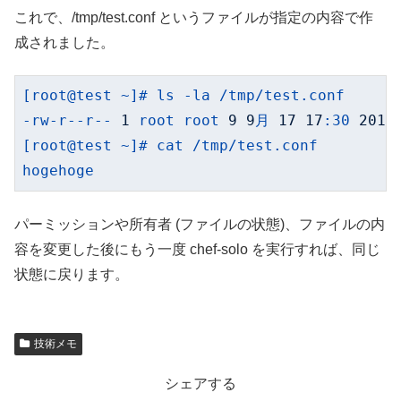
これで、/tmp/test.conf というファイルが指定の内容で作
成されました。
[root@test
~]#
ls
-la
/tmp/test.conf
-rw-r--r--
1
root
root
9
9
月
17
17
:30
2013
[root@test
~]#
cat
/tmp/test.conf
hogehoge
パーミッションや所有者 (ファイルの状態)、ファイルの内
容を変更した後にもう一度 chef-solo を実行すれば、同じ
状態に戻ります。
技術メモ
シェアする