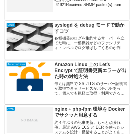
:41921Received SNMP packet(s) from
UDP: :41921というログ。これは
/etc/sys...
syslogd を debug モードで動か
Linux
すコツ
各種機器のログを集約するサーバーを立
てた時に、一部機器がどのファシリテ
ィ・レベルでログ飛ばしてくるのか判ら
なかったので、それを調べるために
syslogd を debug モードで動かすことに
した時のメモ。環境は RHEL 5.9 ( sy...
Amazon Linux 上の Let’s
Amazon Linux
Encrypt で証明書更新エラーが出
た時の対処方法
最近は無料で SSL/TLS のサーバー証明書
が取得できるサービスがボチボチあっ
て、個人でも気軽に取得・利用できるよ
うになっており、「良い時代になったな
ー」なんて思ってるおじさんエンジニア
のよしかわです。このブログ でも、Let's
nginx + php-fpm 環境を Docker
AWS
Enc...
でサクッと用意する
約４年ぶりの記事更新。もっと頑張れ
俺。最近 AWS ECS と ECR を使ったシ
ステムを設計・構築することがよくあ