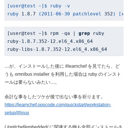
[user@test
~]$
ruby
-v
ruby
1.8
.7
(2011-06-30
patchlevel
352
)
[x8
[user@test ~]$ rpm -qa | 
grep
 ruby

ruby-
1.8
.
7.352
-
12
.el6_4.x86_64

ruby-libs-
1.8
.
7.352
-
12
.el6_4.x86_64
…が、インストールした後に #learnchef を見てたら、ど
うも omnibus installer を利用した場合は ruby のインスト
ールは要らないみたい…。
余計な事をしたツケが後で出ない事を祈ります。
https://learnchef.opscode.com/quickstart/workstation-
setup/#linux
( /opt/chef/embedded/ に関連する物も全部インストールさ