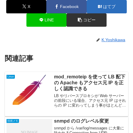
X
Facebook
はてブ
LINE
コピー
K.Yoshikawa
関連記事
mod_remoteip を使って LB 配下
Linux
の Apache もアクセス元 IP を正
しく認識できる
LB やリバースプロキシが Web サーバー
の前段にいる場合、アクセス元 IP はそれ
らの IP に変わってしまう事がほとんどだ
と思います。(AWS ELB もそうですね。)
なので、このままだと ログに本当のアク
セス元 IP が記録されない...
snmpd のログレベル変更
技術メモ
snmpd から /var/log/messages に大量に
吐かれるConnection from UDP: