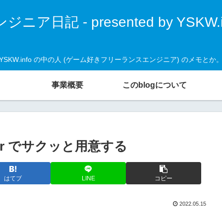
ジニア日記 - presented by YSKW.i
YSKW.info の中の人 (ゲーム好きフリーランスエンジニア) のメモとか
事業概要
このblogについて
ocker でサクッと用意する
はてブ
LINE
コピー
2022.05.15