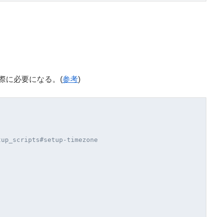
る際に必要になる。(
参考
)
tup_scripts#setup-timezone