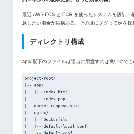
最近 AWS ECS と ECR を使ったシステムを
意したい場合が結構ある。その度にググって例を探
ディレクトリ構成
app/ 配下のファイルは適当に用意すれば良いので
project-root/

|-- app/

|   |-- index.html

|   `-- index.php

|-- docker-compose.yaml

|-- nginx/

|   |-- Dockerfile

|   |-- default-local.conf

|   `-- default.conf
