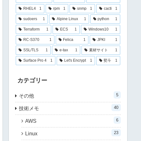
RHEL4
1
rpm
1
snmp
1
cacti
1
sudoers
1
Alpine Linux
1
python
1
Terraform
1
ECS
1
Windows10
1
RC-S370
1
Felica
1
JPKI
1
SSL/TLS
1
e-tax
1
素材サイト
1
Surface Pro 4
1
Let's Encrypt
1
熨斗
1
カテゴリー
5
その他
40
技術メモ
6
AWS
23
Linux