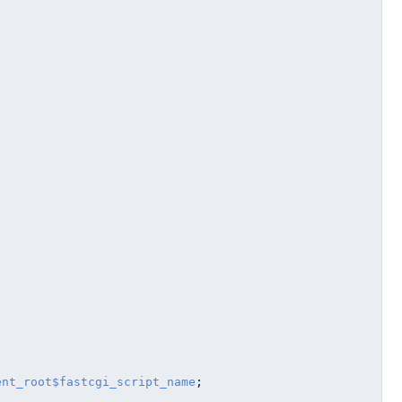


ent_root
$fastcgi_script_name
;
