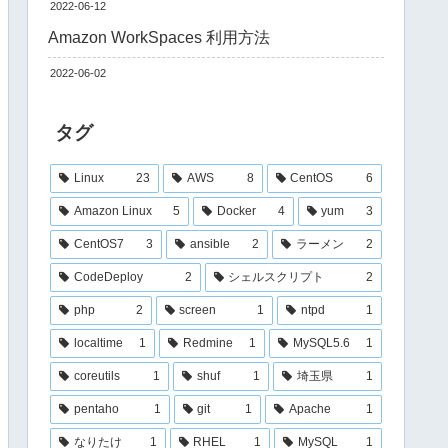
2022-06-12
Amazon WorkSpaces 利用方法
2022-06-02
タグ
Linux
23
AWS
8
CentOS
6
Amazon Linux
5
Docker
4
yum
3
CentOS7
3
ansible
2
ラーメン
2
CodeDeploy
2
シェルスクリプト
2
php
2
screen
1
ntpd
1
localtime
1
Redmine
1
MySQL5.6
1
coreutils
1
shuf
1
埼玉県
1
pentaho
1
git
1
Apache
1
なりたけ
1
RHEL
1
MySQL
1