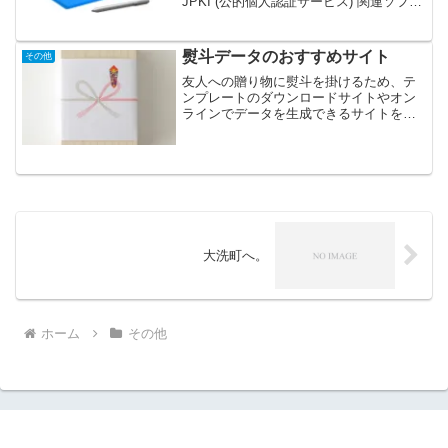
JPKI (公的個人認証サービス) 関連ソフト
ウェアのインストールをした時のメモ。
結論から言うと、特につまずくとこ...
熨斗データのおすすめサイト
その他
友人への贈り物に熨斗を掛けるため、テ
ンプレートのダウンロードサイトやオン
ラインでデータを生成できるサイトをい
くつか見て回ったのですが、お勧めでき
るサイトが有ったのでメモも兼ねて。熨
斗紙素材館水引の種類が多数あるのは当
然ながら、ちょっとイラス...
大洗町へ。
ホーム
その他