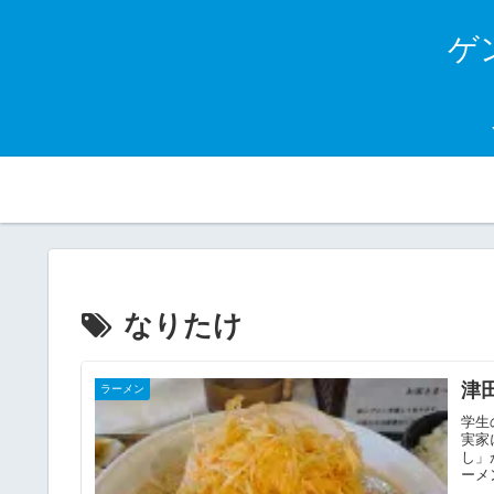
ゲン
なりたけ
津
ラーメン
学生
実家
し」
ーメ