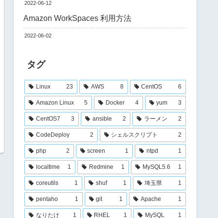
2022-06-12
Amazon WorkSpaces 利用方法
2022-06-02
タグ
Linux
23
AWS
8
CentOS
6
Amazon Linux
5
Docker
4
yum
3
CentOS7
3
ansible
2
ラーメン
2
CodeDeploy
2
シェルスクリプト
2
php
2
screen
1
ntpd
1
localtime
1
Redmine
1
MySQL5.6
1
coreutils
1
shuf
1
埼玉県
1
pentaho
1
git
1
Apache
1
なりたけ
1
RHEL
1
MySQL
1