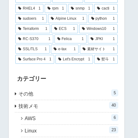
RHEL4
1
rpm
1
snmp
1
cacti
1
sudoers
1
Alpine Linux
1
python
1
Terraform
1
ECS
1
Windows10
1
RC-S370
1
Felica
1
JPKI
1
SSL/TLS
1
e-tax
1
素材サイト
1
Surface Pro 4
1
Let's Encrypt
1
熨斗
1
カテゴリー
5
その他
40
技術メモ
6
AWS
23
Linux