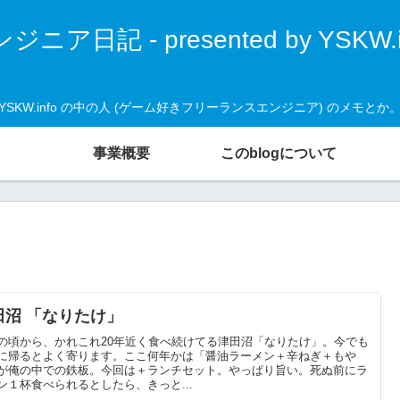
ジニア日記 - presented by YSKW.i
YSKW.info の中の人 (ゲーム好きフリーランスエンジニア) のメモとか
事業概要
このblogについて
田沼 「なりたけ」
の頃から、かれこれ20年近く食べ続けてる津田沼「なりたけ」。今でも
に帰るとよく寄ります。ここ何年かは「醤油ラーメン＋辛ねぎ＋もや
が俺の中での鉄板。今回は＋ランチセット。やっぱり旨い。死ぬ前にラ
ン１杯食べられるとしたら、きっと...